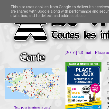
This site uses cookies from Google to deliver its services
are shared with Google along with performance and securi
statistics, and to detect and address abuse.
[2016] 28 mai : Place a
D
A
I
g
A
[
Tuto pour imprimer la carte
]