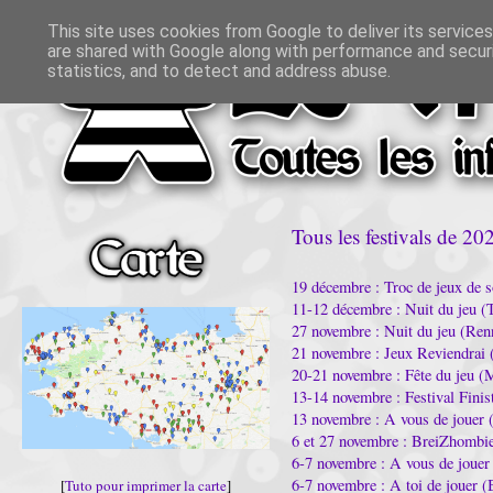
This site uses cookies from Google to deliver its services
are shared with Google along with performance and securi
statistics, and to detect and address abuse.
Tous les festivals de 20
19 décembre : Troc de jeux de s
11-12 décembre : Nuit du jeu (
27 novembre : Nuit du jeu (Ren
21 novembre : Jeux Reviendrai 
20-21 novembre : Fête du jeu (
13-14 novembre : Festival Finis
13 novembre : A vous de jouer 
6 et 27 novembre : BreiZhombi
6-7 novembre : A vous de joue
6-7 novembre : A toi de jouer (
[
Tuto pour imprimer la carte
]