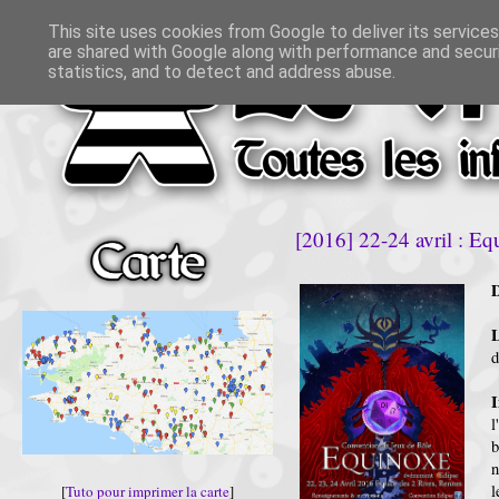
This site uses cookies from Google to deliver its services
are shared with Google along with performance and securi
statistics, and to detect and address abuse.
[2016] 22-24 avril : Eq
D
d
I
l
n
l
[
Tuto pour imprimer la carte
]