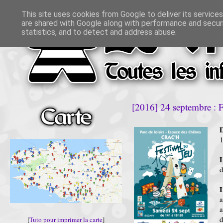
This site uses cookies from Google to deliver its services
are shared with Google along with performance and securi
statistics, and to detect and address abuse.
[2016] 24 septembre : Fe
D
1
L
d
d
[
Tuto pour imprimer la carte
]