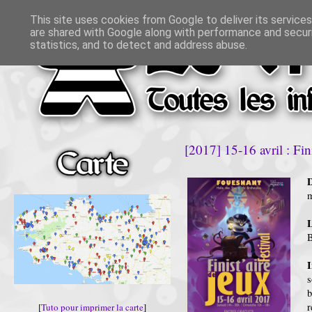
This site uses cookies from Google to deliver its services
are shared with Google along with performance and securi
statistics, and to detect and address abuse.
[2017] 15-16 avril : Fin
D
m
L
B
I
b
r
[
Tuto pour imprimer la carte
]