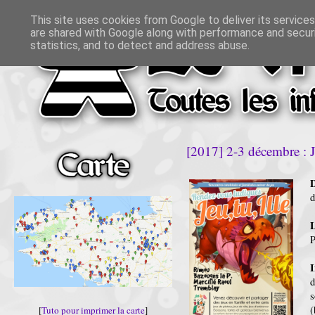
This site uses cookies from Google to deliver its services
are shared with Google along with performance and securi
statistics, and to detect and address abuse.
[2017] 2-3 décembre : J
D
P
I
d
s
(
[
Tuto pour imprimer la carte
]