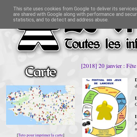
This site uses cookies from Google to deliver its services
are shared with Google along with performance and securi
statistics, and to detect and address abuse.
[2018] 20 janvier : Fêt
D
d
C
I
j
a
[
Tuto pour imprimer la carte
]