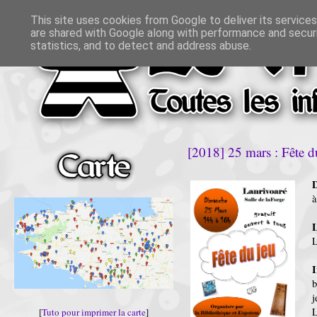
This site uses cookies from Google to deliver its services
are shared with Google along with performance and securi
statistics, and to detect and address abuse.
[2018] 25 mars : Fête d
D
à
L
L
b
j
L
[
Tuto pour imprimer la carte
]