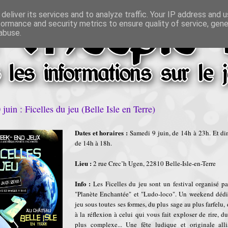
deliver its services and to analyze traffic. Your IP address and 
formance and security metrics to ensure quality of service, gen
abuse.
juin : Ficelles du jeu (Belle Isle en Terre)
Dates et horaires :
Samedi 9 juin, de 14h à 23h. Et di
de 14h à 18h.
Lieu :
2 rue Crec’h Ugen, 22810 Belle-Isle-en-Terre
Info :
Les Ficelles du jeu sont un festival organisé p
"Planète Enchantée" et "Ludo-loco". Un weekend dédié
jeu sous toutes ses formes, du plus sage au plus farfelu,
à la réflexion à celui qui vous fait exploser de rire, d
plus complexe... Une fête ludique et originale alli