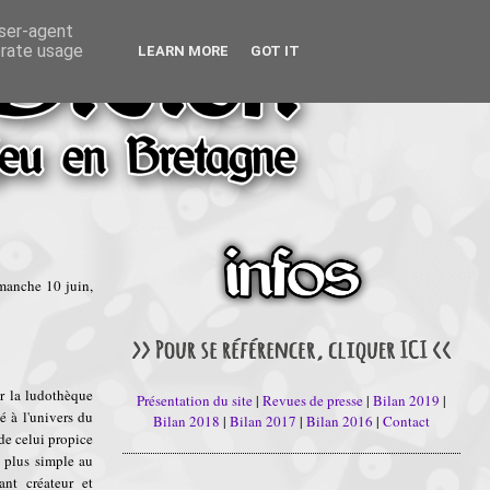
user-agent
erate usage
LEARN MORE
GOT IT
manche 10 juin,
ar la ludothèque
Présentation du site
|
Revues de presse
|
Bilan 2019
|
 à l'univers du
Bilan 2018
|
Bilan 2017
|
Bilan 2016
|
Contact
 de celui propice
u plus simple au
ant créateur et