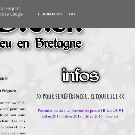
user-agent
erate usage
LEARN MORE
GOT IT
18h30
0 Pléguien
'animation "C.A.
ociété pour tous
Présentation du site
|
Revues de presse
|
Bilan 2019
|
tte édition nous
Bilan 2018
|
Bilan 2017
|
Bilan 2016
|
Contact
cteur : Les jeux
hoarivari et Jeux
compagnez à nos