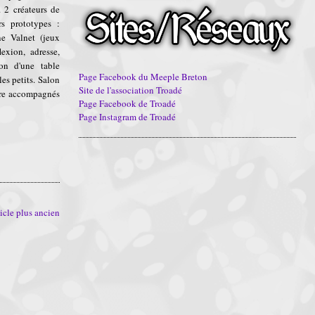
. 2 créateurs de
rs prototypes :
ne Valnet (jeux
xion, adresse,
ion d'une table
Page Facebook du Meeple Breton
les petits. Salon
Site de l'association Troadé
être accompagnés
Page Facebook de Troadé
Page Instagram de Troadé
icle plus ancien