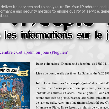
deliver its services and to analyze traffic. Your IP address and 
formance and security metrics to ensure quality of service, gen
abuse.
cembre : Cet aprèm on joue (Pléguien)
Dates et horaires :
Dimanche 2 décembre, de 13h30 à 
Lieu :
Le bourg (salle des fêtes "La Salamandre"), 2229
Info :
La section jeux "jeux m'play'guien" du comité d
me plait bien" vous présente son après midi jeux de s
(enfants et adultes) en accès libre et gratuit. Pour ce
serons entourés de plusieurs associations ludiques du se
de l'arrière salle, Aventures Imaginaires, Ludothèque C'
M’amuse A Plélo. Ils se feront un plaisir de vous ac