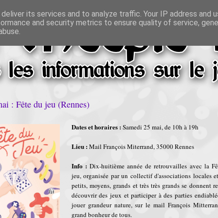
deliver its services and to analyze traffic. Your IP address and 
formance and security metrics to ensure quality of service, gen
abuse.
ai : Fête du jeu (Rennes)
Dates et horaires :
Samedi 25 mai, de 10h à 19h
Lieu :
Mail François Miterrand, 35000 Rennes
Info :
Dix-huitième année de retrouvailles avec la Fê
jeu, organisée par un collectif d'associations locales e
petits, moyens, grands et très très grands se donnent 
découvrir des jeux et participer à des parties endiablé
jouer grandeur nature, sur le mail François Mitterran
grand bonheur de tous.