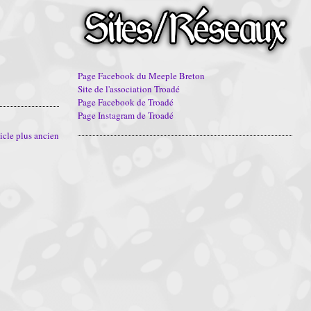
Page Facebook du Meeple Breton
Site de l'association Troadé
Page Facebook de Troadé
Page Instagram de Troadé
icle plus ancien