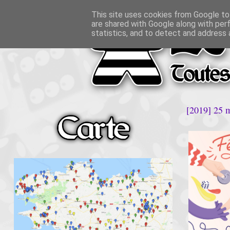
This site uses cookies from Google to 
are shared with Google along with per
statistics, and to detect and address 
[2019] 25 m