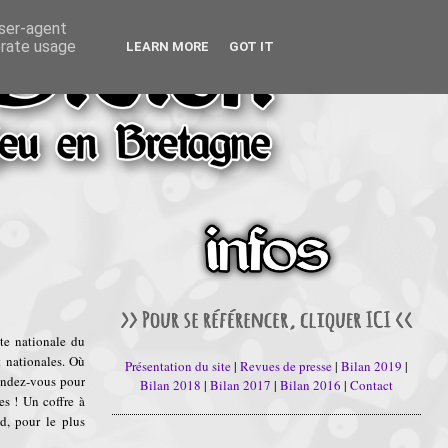
user-agent
erate usage
LEARN MORE
GOT IT
te nationale du
t nationales. Où
Présentation du site
|
Revues de presse
|
Bilan 2019
|
rendez-vous pour
Bilan 2018
|
Bilan 2017
|
Bilan 2016
|
Contact
es ! Un coffre à
d, pour le plus