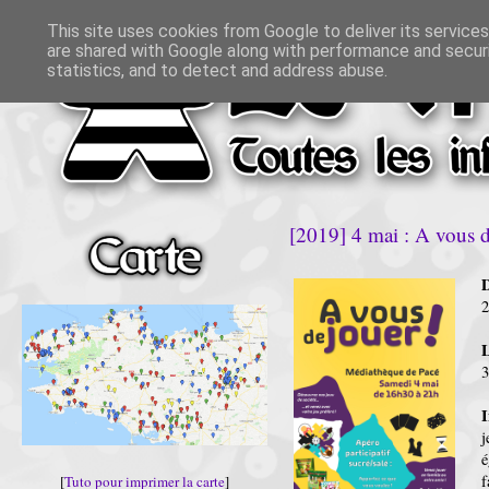
This site uses cookies from Google to deliver its services
are shared with Google along with performance and securi
statistics, and to detect and address abuse.
[2019] 4 mai : A vous d
D
L
3
I
j
é
f
[
Tuto pour imprimer la carte
]