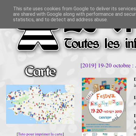
This site uses cookies from Google to deliver its services
are shared with Google along with performance and securi
statistics, and to detect and address abuse.
[2019] 19-20 octobre
D
à
L
r
I
d
o
[
Tuto pour imprimer la carte
]