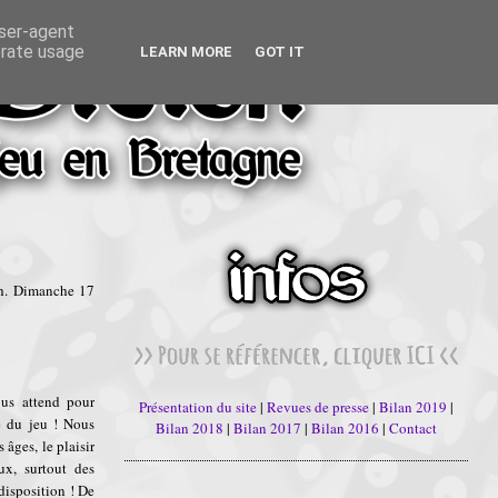
user-agent
erate usage
LEARN MORE
GOT IT
h. Dimanche 17
us attend pour
Présentation du site
|
Revues de presse
|
Bilan 2019
|
e du jeu ! Nous
Bilan 2018
|
Bilan 2017
|
Bilan 2016
|
Contact
 âges, le plaisir
x, surtout des
isposition ! De