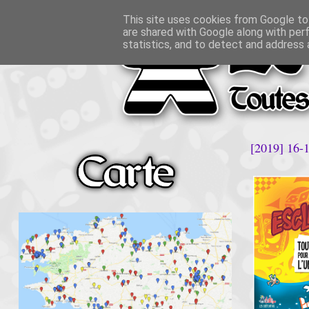
This site uses cookies from Google to 
are shared with Google along with per
statistics, and to detect and address 
[2019] 16-1