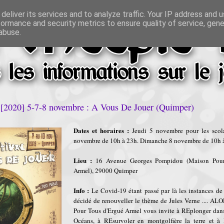
deliver its services and to analyze traffic. Your IP address and 
formance and security metrics to ensure quality of service, gen
abuse.
020] 5-7-8 novembre : A Vous De Jouer (Quimper)
Dates et horaires :
Jeudi 5 novembre pour les scola
novembre de 10h à 23h. Dimanche 8 novembre de 10h 
Lieu :
16 Avenue Georges Pompidou (Maison Pour
Armel), 29000 Quimper
Info :
Le Covid-19 étant passé par là les instances de 
décidé de renouveller le thème de Jules Verne .... AL
Pour Tous d'Ergué Armel vous invite à REplonger dans
Océans, à REsurvoler en montgolfière la terre et à