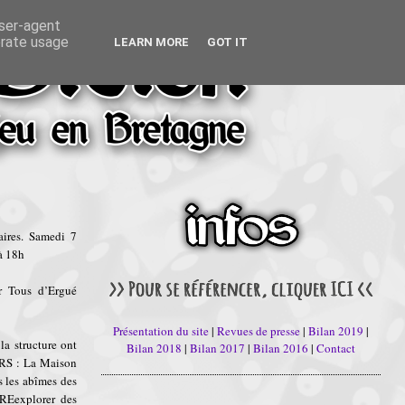
user-agent
erate usage
LEARN MORE
GOT IT
ires. Samedi 7
à 18h
 Tous d’Ergué
Présentation du site
|
Revues de presse
|
Bilan 2019
|
la structure ont
Bilan 2018
|
Bilan 2017
|
Bilan 2016
|
Contact
ORS : La Maison
 les abîmes des
 REexplorer des