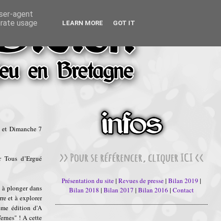
user-agent
erate usage
LEARN MORE
GOT IT
 et Dimanche 7
 Tous d’Ergué
Présentation du site
|
Revues de presse
|
Bilan 2019
|
 à plonger dans
Bilan 2018
|
Bilan 2017
|
Bilan 2016
|
Contact
re et à explorer
ème édition d'A
rnes" ! A cette