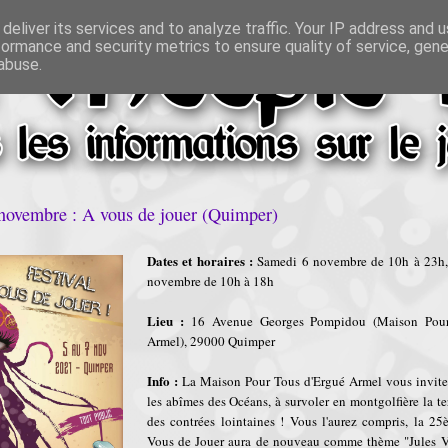
deliver its services and to analyze traffic. Your IP address and 
formance and security metrics to ensure quality of service, gen
abuse.
novembre : A vous de jouer (Quimper)
Dates et horaires :
Samedi 6 novembre de 10h à 23h,
novembre de 10h à 18h
Lieu :
16 Avenue Georges Pompidou (Maison Pour
Armel), 29000 Quimper
Info :
La Maison Pour Tous d'Ergué Armel vous invite
les abîmes des Océans, à survoler en montgolfière la ter
des contrées lointaines ! Vous l'aurez compris, la 25
Vous de Jouer aura de nouveau comme thème "Jules Ve