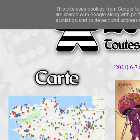
This site uses cookies from Google to 
are shared with Google along with per
statistics, and to detect and address 
[2021] 6-7 