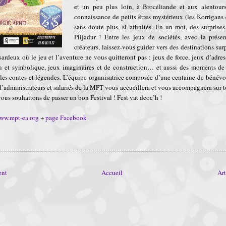
et un peu plus loin, à Brocéliande et aux alentours
connaissance de petits êtres mystérieux (les Korrigans e
sans doute plus, si affinités. En un mot, des surprise
Plijadur ! Entre les jeux de sociétés, avec la présen
créateurs, laissez-vous guider vers des destinations sur
ardeux où le jeu et l’aventure ne vous quitteront pas : jeux de force, jeux d’adress
on et symbolique, jeux imaginaires et de construction… et aussi des moments de
 les contes et légendes. L’équipe organisatrice composée d’une centaine de bénévol
 d’administrateurs et salariés de la MPT vous accueillera et vous accompagnera sur t
vous souhaitons de passer un bon Festival ! Fest vat deoc’h !
www.mpt-ea.org
+
page Facebook
ent
Accueil
Art