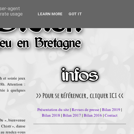
user-agent
erate usage
LEARN MORE
GOT IT
 et soirée jeux
h. Attention :
tée à quelques
Présentation du site
|
Revues de presse
|
Bilan 2019
|
Bilan 2018
|
Bilan 2017
|
Bilan 2016
|
Contact
Du », bienvenue
Chistr », danse
i au rendez-vous