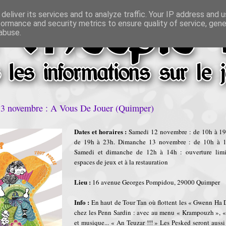
deliver its services and to analyze traffic. Your IP address and 
formance and security metrics to ensure quality of service, gen
abuse.
13 novembre : A Vous De Jouer (Quimper)
Dates et horaires :
Samedi 12 novembre : de 10h à 19h
de 19h à 23h. Dimanche 13 novembre : de 10h à 18
Samedi et dimanche de 12h à 14h : ouverture limi
espaces de jeux et à la restauration
Lieu :
16 avenue Georges Pompidou, 29000 Quimper
Info :
En haut de Tour Tan où flottent les « Gwenn Ha 
chez les Penn Sardin : avec au menu « Krampouzh », « 
et musique... « An Teuzar !!! » Les Pesked seront auss