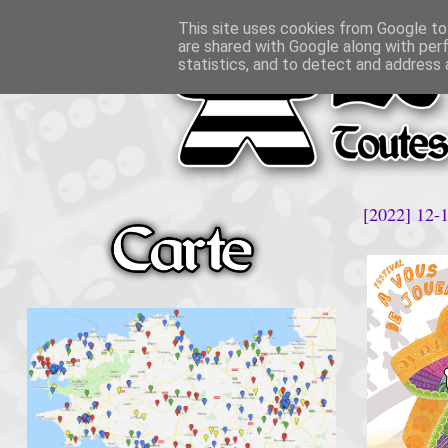
This site uses cookies from Google to 
are shared with Google along with per
statistics, and to detect and address 
[2022] 12-