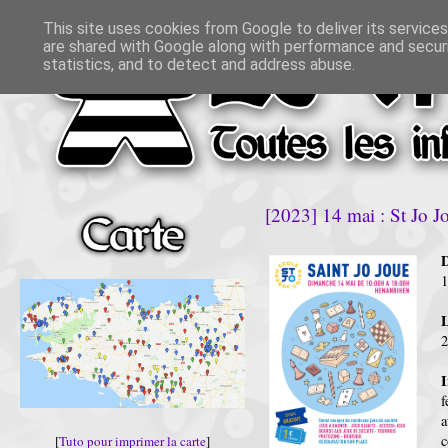
This site uses cookies from Google to deliver its services
are shared with Google along with performance and securi
statistics, and to detect and address abuse.
[2023] 14 mai : St Jo 
D
L
I
f
c
[
Tuto pour imprimer la carte
]